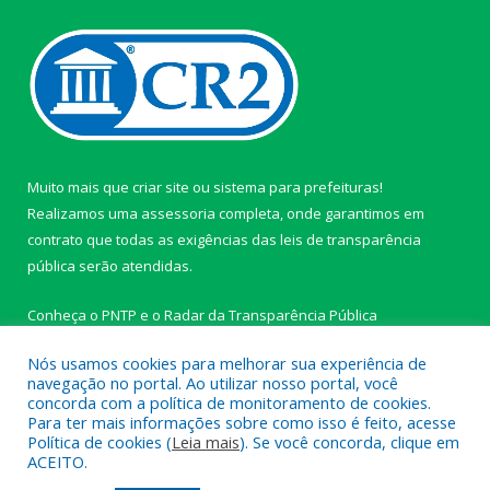
Muito mais que
criar site
ou
sistema para prefeituras
!
Realizamos uma
assessoria
completa, onde garantimos em
contrato que todas as exigências das
leis de transparência
pública
serão atendidas.
Conheça o
PNTP
e o
Radar da Transparência Pública
Nós usamos cookies para melhorar sua experiência de
navegação no portal. Ao utilizar nosso portal, você
concorda com a política de monitoramento de cookies.
Para ter mais informações sobre como isso é feito, acesse
Todos os direitos reservados a Câmara Municipal de Ipixuna do
Política de cookies (
Leia mais
). Se você concorda, clique em
Pará.
ACEITO.