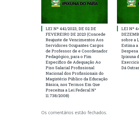
LEI Nº 441/2023, DE 02 DE
LEI Nº 4
FEVEREIRO DE 2023 (Concede
DEZEMBR
Reajuste de Vencimentos Aos
sobre a 
Servidores Ocupantes Cargos
Estima a 
de Professor de e Coordenador
Despesa 
Pedagógico, para o Fim
Ipixuna d
Específico de Adequação Ao
Exercici
Piso Salarial Profissional
Dá Outra
Nacional dos Profissionais do
Magistério Público da Educação
Básica, nos Termos Em Que
Preceitua a Lei Federal N°
11.738/2008)
Os comentários estão fechados.