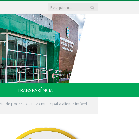
S
TRANSPARÊNCIA
fe de poder executivo municipal a alienar imóvel