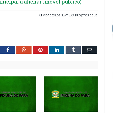
nicipal a alienar imóvel público)
ATIVIDADES LEGISLATIVAS
,
PROJETOS DE LEI
tter
Facebook
Google+
Pinterest
LinkedIn
Tumblr
Email