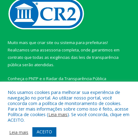
Muito mais que
criar site
ou
sistema para prefeituras
!
Realizamos uma
assessoria
completa, onde garantimos em
contrato que todas as exigências das
leis de transparência
pública
serão atendidas.
Conheça o
PNTP
e o
Radar da Transparência Pública
Nós usamos cookies para melhorar sua experiência de
navegação no portal. Ao utilizar nosso portal, você
concorda com a política de monitoramento de cookies.
Para ter mais informações sobre como isso é feito, acesse
Todos os direitos reservados a Câmara Municipal de Ipixuna do
Política de cookies (
Leia mais
). Se você concorda, clique em
Pará.
ACEITO.
Mapa do Site
Acessar Área Administrativa
ACEITO
Leia mais
Acessar Webmail