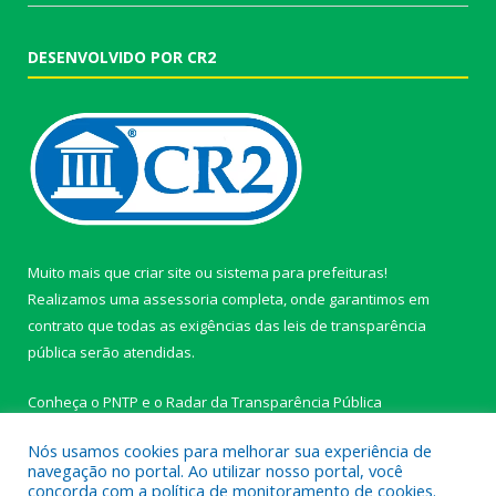
DESENVOLVIDO POR CR2
Muito mais que
criar site
ou
sistema para prefeituras
!
Realizamos uma
assessoria
completa, onde garantimos em
contrato que todas as exigências das
leis de transparência
pública
serão atendidas.
Conheça o
PNTP
e o
Radar da Transparência Pública
Nós usamos cookies para melhorar sua experiência de
navegação no portal. Ao utilizar nosso portal, você
concorda com a política de monitoramento de cookies.