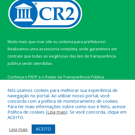
Muito mais que
criar site
ou
sistema para prefeituras
!
Realizamos uma
assessoria
completa, onde garantimos em
contrato que todas as exigências das
leis de transparência
pública
serão atendidas.
Conheça o
PNTP
e o
Radar da Transparência Pública
Nós usamos cookies para melhorar sua experiência de
navegação no portal. Ao utilizar nosso portal, você
concorda com a política de monitoramento de cookies.
Para ter mais informações sobre como isso é feito, acesse
Todos os direitos reservados a Câmara Municipal de Ipixuna do
Política de cookies (
Leia mais
). Se você concorda, clique em
Pará.
ACEITO.
Mapa do Site
Acessar Área Administrativa
ACEITO
Leia mais
Acessar Webmail