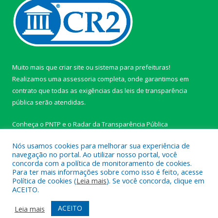
Muito mais que
criar site
ou
sistema para prefeituras
!
Realizamos uma
assessoria
completa, onde garantimos em
contrato que todas as exigências das
leis de transparência
pública
serão atendidas.
Conheça o
PNTP
e o
Radar da Transparência Pública
Nós usamos cookies para melhorar sua experiência de
navegação no portal. Ao utilizar nosso portal, você
concorda com a política de monitoramento de cookies.
Para ter mais informações sobre como isso é feito, acesse
Todos os direitos reservados a Câmara Municipal de Ipixuna do
Política de cookies (
Leia mais
). Se você concorda, clique em
Pará.
ACEITO.
Mapa do Site
Acessar Área Administrativa
ACEITO
Leia mais
Acessar Webmail