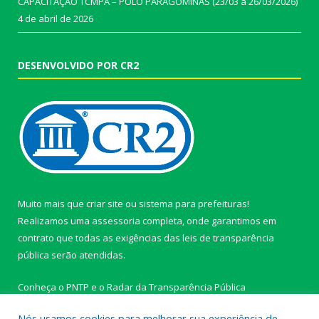
CAPACITAÇÃO TCMPA – PÓLO PARAGOMINAS (23/03 a 26/03/2026)
4 de abril de 2026
DESENVOLVIDO POR CR2
Muito mais que
criar site
ou
sistema para prefeituras
!
Realizamos uma
assessoria
completa, onde garantimos em
contrato que todas as exigências das
leis de transparência
pública
serão atendidas.
Conheça o
PNTP
e o
Radar da Transparência Pública
Nós usamos cookies para melhorar sua experiência de