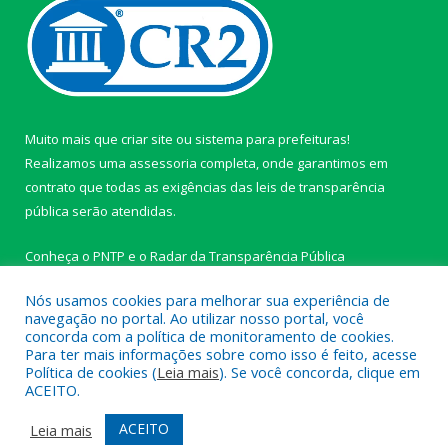
Muito mais que
criar site
ou
sistema para prefeituras
!
Realizamos uma
assessoria
completa, onde garantimos em
contrato que todas as exigências das
leis de transparência
pública
serão atendidas.
Conheça o
PNTP
e o
Radar da Transparência Pública
Nós usamos cookies para melhorar sua experiência de
navegação no portal. Ao utilizar nosso portal, você
concorda com a política de monitoramento de cookies.
Para ter mais informações sobre como isso é feito, acesse
Todos os direitos reservados a Câmara Municipal de Ipixuna do
Política de cookies (
Leia mais
). Se você concorda, clique em
Pará.
ACEITO.
Mapa do Site
Acessar Área Administrativa
ACEITO
Leia mais
Acessar Webmail