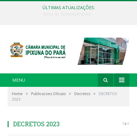
ÚLTIMAS ATUALIZAÇÕES:
CAPACITAÇÃO TCMPA – PÓLO PARAGOMINAS (23/03 a 26/03/2026)
MENU
»
»
»
Home
Publicacoes Oficiais
Decretos
DECRETOS
2023
DECRETOS 2023
0