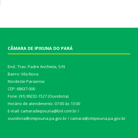
CÂMARA DE IPIXUNA DO PARÁ
End.: Trav. Padre Anchieta, S/N
Bairro: Vila Nova
Nordeste Paraense
CEP: 68637-000
Fone: (91) 99232-1527 (Ouvidoria)
Horário de atendimento: 07:00 às 13:00
E-mail: camaradeipixuna@bol.com.br /
ouvidoria@cmipixuna.pa.gov.br / camara@cmipixuna.pa.gov.br