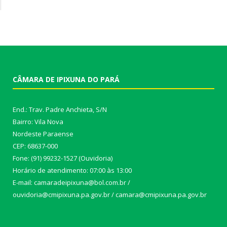
CÂMARA DE IPIXUNA DO PARÁ
End.: Trav. Padre Anchieta, S/N
Bairro: Vila Nova
Nordeste Paraense
CEP: 68637-000
Fone: (91) 99232-1527 (Ouvidoria)
Horário de atendimento: 07:00 às 13:00
E-mail: camaradeipixuna@bol.com.br /
ouvidoria@cmipixuna.pa.gov.br / camara@cmipixuna.pa.gov.br