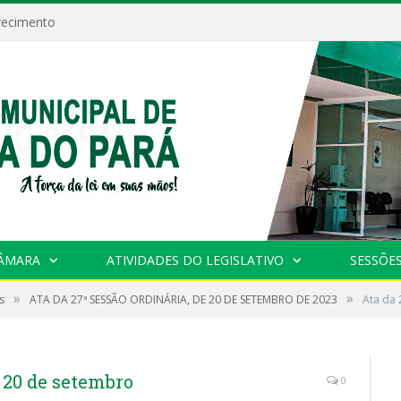
recimento
CÂMARA
ATIVIDADES DO LEGISLATIVO
SESSÕE
»
»
s
ATA DA 27ª SESSÃO ORDINÁRIA, DE 20 DE SETEMBRO DE 2023
Ata da 
e 20 de setembro
0