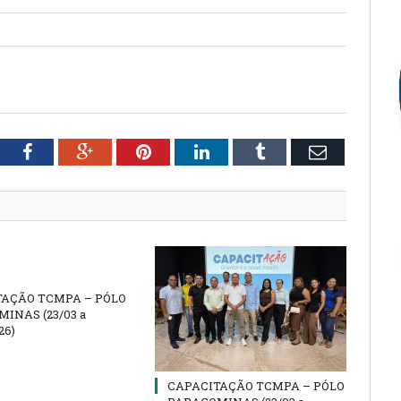
tter
Facebook
Google+
Pinterest
LinkedIn
Tumblr
Email
TAÇÃO TCMPA – PÓLO
INAS (23/03 a
26)
CAPACITAÇÃO TCMPA – PÓLO