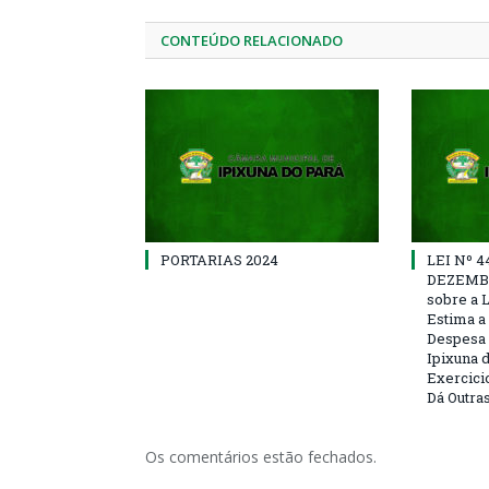
CONTEÚDO RELACIONADO
PORTARIAS 2024
LEI Nº 4
DEZEMBR
sobre a 
Estima a 
Despesa 
Ipixuna d
Exercici
Dá Outra
Os comentários estão fechados.