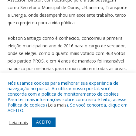
como Secretário Municipal de Obras, Urbanismo, Transporte
e Energia, onde desempenhou um excelente trabalho, tanto
que o projetou para a vida pública.
Robson Santiago como é conhecido, concorreu a primeira
eleição municipal no ano de 2016 para o cargo de vereador,
onde se elegeu como o quarto mais votado com 463 votos
pelo partido PROS, e em 4 anos de mandato foi incansável
na busca por melhorias para o município em todas as áreas,
como Saúde, Educação, Esporte e Agricultura, e essa
Nós usamos cookies para melhorar sua experiência de
dedicação e compromisso o credenciou para concorrer à
navegação no portal. Ao utilizar nosso portal, você
reeleição no ano de 2020, e dessa vez foi o vereador mais
concorda com a política de monitoramento de cookies.
votado de Ipixuna do Pará com 604 votos pelo partido DEM,
Para ter mais informações sobre como isso é feito, acesse
Política de cookies (
Leia mais
). Se você concorda, clique em
hoje União Brasil, ao qual é filiado.
ACEITO.
ACEITO
Em 2021 se elegeu Presidente da Câmara onde
Leia mais
protagonizou um excelente trabalho, com destaque para a