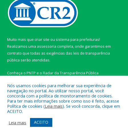
Muito mais que
criar site
ou
sistema para prefeituras
!
Realizamos uma
assessoria
completa, onde garantimos em
contrato que todas as exigências das
leis de transparência
pública
serão atendidas.
Conheça o
PNTP
e o
Radar da Transparência Pública
Nós usamos cookies para melhorar sua experiência de
navegação no portal. Ao utilizar nosso portal, você
concorda com a política de monitoramento de cookies.
Para ter mais informações sobre como isso é feito, acesse
Todos os direitos reservados a Câmara Municipal de Ipixuna do
Política de cookies (
Leia mais
). Se você concorda, clique em
Pará.
ACEITO.
Mapa do Site
Acessar Área Administrativa
ACEITO
Leia mais
Acessar Webmail