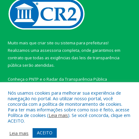
Muito mais que
criar site
ou
sistema para prefeituras
!
Realizamos uma
assessoria
completa, onde garantimos em
contrato que todas as exigências das
leis de transparência
pública
serão atendidas.
Conheça o
PNTP
e o
Radar da Transparência Pública
Nós usamos cookies para melhorar sua experiência de
navegação no portal. Ao utilizar nosso portal, você
concorda com a política de monitoramento de cookies.
Para ter mais informações sobre como isso é feito, acesse
Todos os direitos reservados a Câmara Municipal de Ipixuna do
Política de cookies (
Leia mais
). Se você concorda, clique em
Pará.
ACEITO.
Mapa do Site
Acessar Área Administrativa
ACEITO
Leia mais
Acessar Webmail