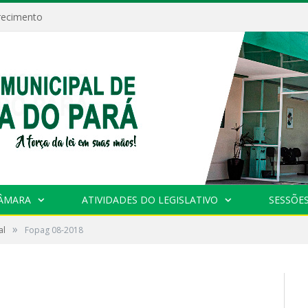
recimento
CÂMARA
ATIVIDADES DO LEGISLATIVO
SESSÕE
»
al
Fopag 08-2018