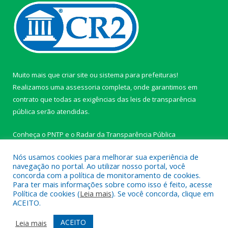
Muito mais que
criar site
ou
sistema para prefeituras
!
Realizamos uma
assessoria
completa, onde garantimos em
contrato que todas as exigências das
leis de transparência
pública
serão atendidas.
Conheça o
PNTP
e o
Radar da Transparência Pública
Nós usamos cookies para melhorar sua experiência de
navegação no portal. Ao utilizar nosso portal, você
concorda com a política de monitoramento de cookies.
Para ter mais informações sobre como isso é feito, acesse
Todos os direitos reservados a Câmara Municipal de Ipixuna do
Política de cookies (
Leia mais
). Se você concorda, clique em
Pará.
ACEITO.
Mapa do Site
Acessar Área Administrativa
ACEITO
Leia mais