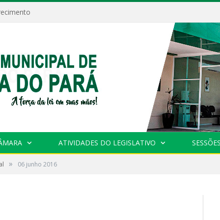
recimento
CÂMARA
ATIVIDADES DO LEGISLATIVO
SESSÕE
»
al
06 junho 2016