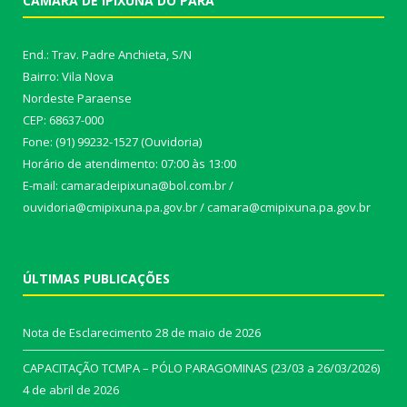
CÂMARA DE IPIXUNA DO PARÁ
End.: Trav. Padre Anchieta, S/N
Bairro: Vila Nova
Nordeste Paraense
CEP: 68637-000
Fone: (91) 99232-1527 (Ouvidoria)
Horário de atendimento: 07:00 às 13:00
E-mail: camaradeipixuna@bol.com.br /
ouvidoria@cmipixuna.pa.gov.br / camara@cmipixuna.pa.gov.br
ÚLTIMAS PUBLICAÇÕES
Nota de Esclarecimento
28 de maio de 2026
CAPACITAÇÃO TCMPA – PÓLO PARAGOMINAS (23/03 a 26/03/2026)
4 de abril de 2026