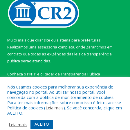
Muito mais que
criar site
ou
sistema para prefeituras
!
Realizamos uma
assessoria
completa, onde garantimos em
contrato que todas as exigências das
leis de transparência
pública
serão atendidas.
Conheça o
PNTP
e o
Radar da Transparência Pública
Nós usamos cookies para melhorar sua experiência de
navegação no portal. Ao utilizar nosso portal, você
concorda com a política de monitoramento de cookies.
Para ter mais informações sobre como isso é feito, acesse
Todos os direitos reservados a Câmara Municipal de Ipixuna do
Política de cookies (
Leia mais
). Se você concorda, clique em
Pará.
ACEITO.
Mapa do Site
Acessar Área Administrativa
ACEITO
Leia mais
Acessar Webmail