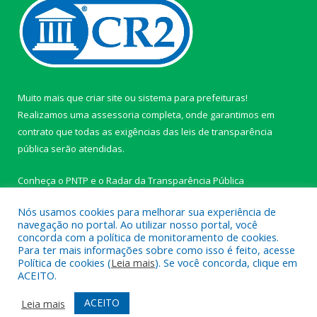
Muito mais que
criar site
ou
sistema para prefeituras
!
Realizamos uma
assessoria
completa, onde garantimos em
contrato que todas as exigências das
leis de transparência
pública
serão atendidas.
Conheça o
PNTP
e o
Radar da Transparência Pública
Nós usamos cookies para melhorar sua experiência de
navegação no portal. Ao utilizar nosso portal, você
concorda com a política de monitoramento de cookies.
Para ter mais informações sobre como isso é feito, acesse
Todos os direitos reservados a Câmara Municipal de Ipixuna do
Política de cookies (
Leia mais
). Se você concorda, clique em
Pará.
ACEITO.
Mapa do Site
Acessar Área Administrativa
ACEITO
Leia mais
Acessar Webmail