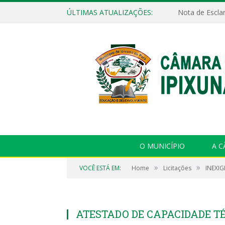
ÚLTIMAS ATUALIZAÇÕES:
Nota de Escla
O MUNICÍPIO
A 
»
»
VOCÊ ESTÁ EM:
Home
Licitações
INEXIG
ATESTADO DE CAPACIDADE T