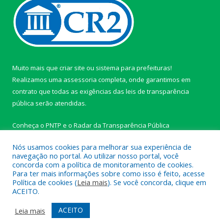
Muito mais que
criar site
ou
sistema para prefeituras
!
Realizamos uma
assessoria
completa, onde garantimos em
contrato que todas as exigências das
leis de transparência
pública
serão atendidas.
Conheça o
PNTP
e o
Radar da Transparência Pública
Nós usamos cookies para melhorar sua experiência de
navegação no portal. Ao utilizar nosso portal, você
concorda com a política de monitoramento de cookies.
Para ter mais informações sobre como isso é feito, acesse
Todos os direitos reservados a Câmara Municipal de Ipixuna do
Política de cookies (
Leia mais
). Se você concorda, clique em
Pará.
ACEITO.
Mapa do Site
Acessar Área Administrativa
ACEITO
Leia mais
Acessar Webmail