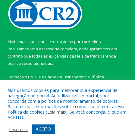
Muito mais que
criar site
ou
sistema para prefeituras
!
Realizamos uma
assessoria
completa, onde garantimos em
contrato que todas as exigências das
leis de transparência
pública
serão atendidas.
Conheça o
PNTP
e o
Radar da Transparência Pública
Nós usamos cookies para melhorar sua experiência de
navegação no portal. Ao utilizar nosso portal, você
concorda com a política de monitoramento de cookies.
Para ter mais informações sobre como isso é feito, acesse
Todos os direitos reservados a Câmara Municipal de Ipixuna do
Política de cookies (
Leia mais
). Se você concorda, clique em
Pará.
ACEITO.
Mapa do Site
Acessar Área Administrativa
ACEITO
Leia mais
Acessar Webmail