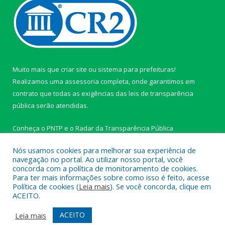
Muito mais que
criar site
ou
sistema para prefeituras
!
Realizamos uma
assessoria
completa, onde garantimos em
contrato que todas as exigências das
leis de transparência
pública
serão atendidas.
Conheça o
PNTP
e o
Radar da Transparência Pública
Nós usamos cookies para melhorar sua experiência de
navegação no portal. Ao utilizar nosso portal, você
concorda com a política de monitoramento de cookies.
Para ter mais informações sobre como isso é feito, acesse
Todos os direitos reservados a Câmara Municipal de Ipixuna do
Política de cookies (
Leia mais
). Se você concorda, clique em
Pará.
ACEITO.
Mapa do Site
Acessar Área Administrativa
ACEITO
Leia mais
Acessar Webmail