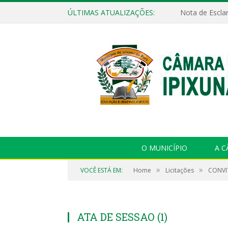
ÚLTIMAS ATUALIZAÇÕES:
Nota de Escla
O MUNICÍPIO
A 
»
»
VOCÊ ESTÁ EM:
Home
Licitações
CONVIT
ATA DE SESSAO (1)