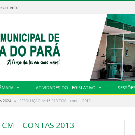
recimento
CÂMARA
ATIVIDADES DO LEGISLATIVO
SESSÕE
»
as 2024
RESOLUÇÃO Nº 15.313 TCM – contas 2013
TCM – CONTAS 2013