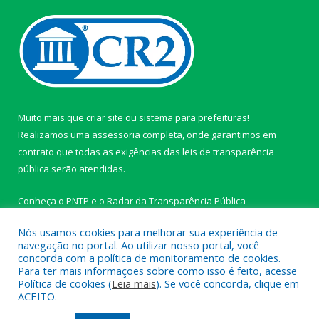
Muito mais que
criar site
ou
sistema para prefeituras
!
Realizamos uma
assessoria
completa, onde garantimos em
contrato que todas as exigências das
leis de transparência
pública
serão atendidas.
Conheça o
PNTP
e o
Radar da Transparência Pública
Nós usamos cookies para melhorar sua experiência de
navegação no portal. Ao utilizar nosso portal, você
concorda com a política de monitoramento de cookies.
Para ter mais informações sobre como isso é feito, acesse
Todos os direitos reservados a Câmara Municipal de Ipixuna do
Política de cookies (
Leia mais
). Se você concorda, clique em
Pará.
ACEITO.