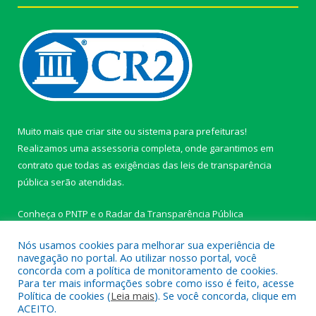
Muito mais que
criar site
ou
sistema para prefeituras
!
Realizamos uma
assessoria
completa, onde garantimos em
contrato que todas as exigências das
leis de transparência
pública
serão atendidas.
Conheça o
PNTP
e o
Radar da Transparência Pública
Nós usamos cookies para melhorar sua experiência de
navegação no portal. Ao utilizar nosso portal, você
concorda com a política de monitoramento de cookies.
Para ter mais informações sobre como isso é feito, acesse
Todos os direitos reservados a Câmara Municipal de Ipixuna do
Política de cookies (
Leia mais
). Se você concorda, clique em
Pará.
ACEITO.