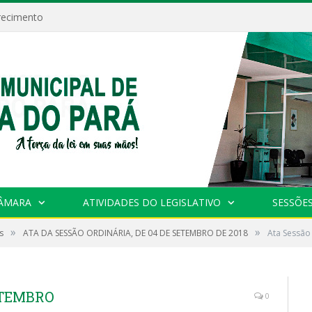
recimento
CÂMARA
ATIVIDADES DO LEGISLATIVO
SESSÕE
»
»
s
ATA DA SESSÃO ORDINÁRIA, DE 04 DE SETEMBRO DE 2018
Ata Sessão
SETEMBRO
0