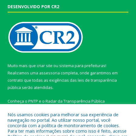
DESENVOLVIDO POR CR2
Muito mais que
criar site
ou
sistema para prefeituras
!
Realizamos uma
assessoria
completa, onde garantimos em
contrato que todas as exigências das
leis de transparência
pública
serão atendidas.
Conheça o
PNTP
e o
Radar da Transparência Pública
Nós usamos cookies para melhorar sua experiência de
navegação no portal. Ao utilizar nosso portal, você
concorda com a política de monitoramento de cookies.
Para ter mais informações sobre como isso é feito, acesse
Todos os direitos reservados a Câmara Municipal de Ipixuna do